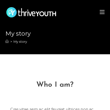
My story
>
My story
Who I am?
Cras vitae sem ac elit feugiat ultrices non ac